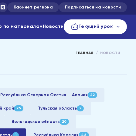
Кабинет региона
Подписаться на новости
р по материалам
Новости
Текущий урок
ГЛАВНАЯ
НОВОСТИ
Республика Северная Осетия — Алания
22
й край
Тульская область
25
2
Вологодская область
20
гестан
Республика Карелия
1
46