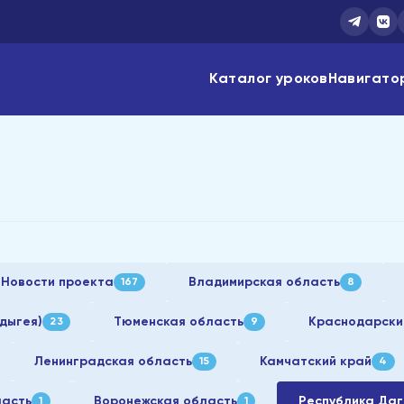
Каталог уроков
Навигато
Новости проекта
Владимирская область
167
8
дыгея)
Тюменская область
Краснодарски
23
9
Ленинградская область
Камчатский край
15
4
ласть
Воронежская область
Республика Да
1
1