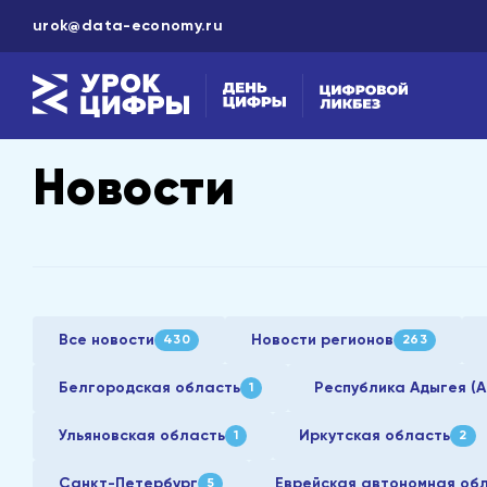
urok@data-economy.ru
Новости
Все новости
Новости регионов
430
263
Белгородская область
Республика Адыгея (А
1
Ульяновская область
Иркутская область
1
2
Санкт-Петербург
Еврейская автономная об
5