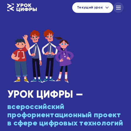
Текущий урок
Каталог уроков
Навигатор по материалам
Новости
urok@data-economy.ru
Кабинет региона
УРОК ЦИФРЫ —
Подписаться на новости
всероссийский
профориентационный проект
в сфере цифровых технологий