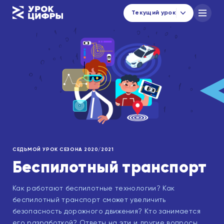
Текущий урок
Каталог уроков
Навигатор по материалам
Новости
urok@data-economy.ru
Кабинет региона
СЕДЬМОЙ УРОК СЕЗОНА 2020/2021
Подписаться на новости
Беспилотный транспорт
Как работают беспилотные технологии? Как
беспилотный транспорт сможет увеличить
безопасность дорожного движения? Кто занимается
его разработкой? Ответы на эти и другие вопросы