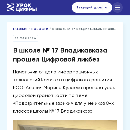
Текущий урок
ГЛАВНАЯ
/
НОВОСТИ
/
В ШКОЛЕ № 17 ВЛАДИКАВКАЗА ПРОШЕЛ ЦИФРОВОЙ ЛИКБЕЗ
Каталог уроков
Навигатор по материалам
14 МАЯ 2026
Новости
В школе № 17 Владикавказа
прошел Цифровой ликбез
urok@data-economy.ru
Начальник отдела информационных
технологий Комитета цифрового развития
Кабинет региона
РСО-Алания Марина Кулаева провела урок
Подписаться на новости
цифровой грамотности по теме
«Подозрительные звонки» для учеников 8-х
классов школы № 17 Владикавказа