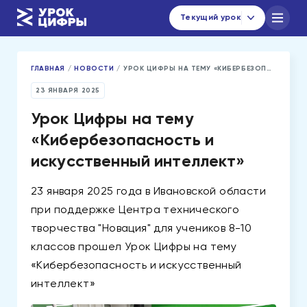
Текущий урок
ГЛАВНАЯ
/
НОВОСТИ
/
УРОК ЦИФРЫ НА ТЕМУ «КИБЕРБЕЗОПАСНОСТЬ И ИСКУССТВЕННЫЙ ИНТЕЛЛЕКТ»
Каталог уроков
Навигатор по материалам
23 ЯНВАРЯ 2025
Новости
Урок Цифры на тему
«Кибербезопасность и
urok@data-economy.ru
искусственный интеллект»
23 января 2025 года в Ивановской области
Кабинет региона
при поддержке Центра технического
Подписаться на новости
творчества "Новация" для учеников 8-10
классов прошел Урок Цифры на тему
«Кибербезопасность и искусственный
интеллект»