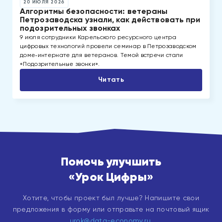
20 ИЮЛЯ 2026
Алгоритмы безопасности: ветераны
Петрозаводска узнали, как действовать при
подозрительных звонках
9 июля сотрудники Карельского ресурсного центра
цифровых технологий провели семинар в Петрозаводском
доме‑интернате для ветеранов. Темой встречи стали
«Подозрительные звонки».
Читать
Помочь улучшить
«Урок Цифры»
Хотите, чтобы проект был лучше? Напишите свои
предложения в форму или отправьте на почтовый ящик
urok@data-economy.ru
.