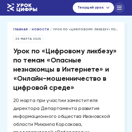
Текущий урок
ГЛАВНАЯ
/
НОВОСТИ
/
УРОК ПО «ЦИФРОВОМУ ЛИКБЕЗУ» ПО ТЕМАМ «ОПАСНЫЕ НЕЗНАКОМЦЫ В ИНТЕРНЕТЕ» И «ОНЛАЙН-МОШЕННИЧЕСТВО В ЦИФРОВОЙ СРЕДЕ»
Каталог уроков
Навигатор по материалам
20 МАРТА 2025
Новости
Урок по «Цифровому ликбезу»
по темам «Опасные
urok@data-economy.ru
незнакомцы в Интернете» и
«Онлайн-мошенничество в
Кабинет региона
цифровой среде»
Подписаться на новости
20 марта при участии заместителя
директора Департамента развития
информационного общества Ивановской
области Михаила Корсакова,