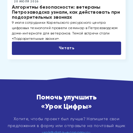
20 ИЮЛЯ 2026
Алгоритмы безопасности: ветераны
Петрозаводска узнали, как действовать при
подозрительных звонках
9 июля сотрудники Карельского ресурсного центра
цифровых технологий провели семинар в Петрозаводском
доме‑интернате для ветеранов. Темой встречи стали
«Подозрительные звонки».
Читать
Помочь улучшить
«Урок Цифры»
Хотите, чтобы проект был лучше? Напишите свои
предложения в форму или отправьте на почтовый ящик
urok@data-economy.ru
.