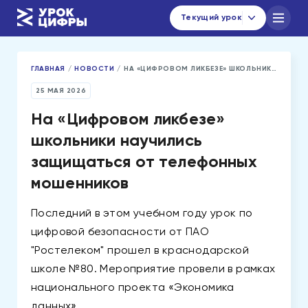
Текущий урок
ГЛАВНАЯ
/
НОВОСТИ
/
НА «ЦИФРОВОМ ЛИКБЕЗЕ» ШКОЛЬНИКИ НАУЧИЛИСЬ ЗАЩИЩАТЬСЯ ОТ ТЕЛЕФОННЫХ МОШЕННИКОВ
Каталог уроков
Навигатор по материалам
25 МАЯ 2026
Новости
На «Цифровом ликбезе»
школьники научились
urok@data-economy.ru
защищаться от телефонных
мошенников
Кабинет региона
Последний в этом учебном году урок по
Подписаться на новости
цифровой безопасности от ПАО
"Ростелеком" прошел в краснодарской
школе №80. Мероприятие провели в рамках
национального проекта «Экономика
данных».