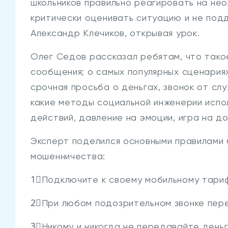
школьников правильно реагировать на не
критически оценивать ситуацию и не подд
Александр Клечиков, открывая урок.
Олег Седов рассказал ребятам, что тако
сообщения; о самых популярных сценариях
срочная просьба о деньгах, звонок от слу
какие методы социальной инженерии испо
действий, давление на эмоции, игра на до
Эксперт поделился основными правилами
мошенничества:
1⃣Подключите к своему мобильному тариф
2⃣При любом подозрительном звонке пер
3⃣Никому и никогда не передавайте день