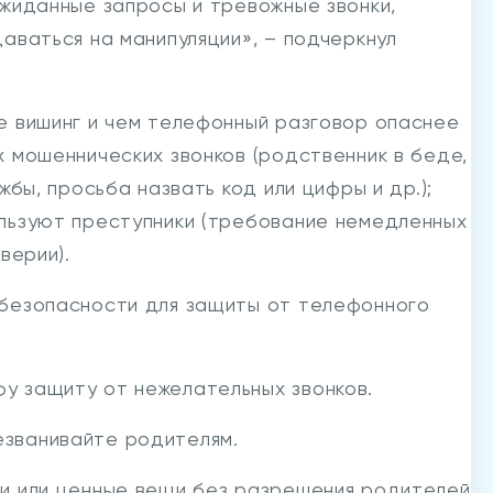
ожиданные запросы и тревожные звонки,
аваться на манипуляции», – подчеркнул
е вишинг и чем телефонный разговор опаснее
 мошеннических звонков (родственник в беде,
жбы, просьба назвать код или цифры и др.);
льзуют преступники (требование немедленных
верии).
 безопасности для защиты от телефонного
у защиту от нежелательных звонков.
езванивайте родителям.
ги или ценные вещи без разрешения родителей.