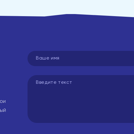
вои
вый