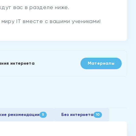
ждут вас в разделе ниже.
 миру IT вместе с вашими учениками!
ания интернета
Материалы
кие рекомендации
Без интернета
5
10