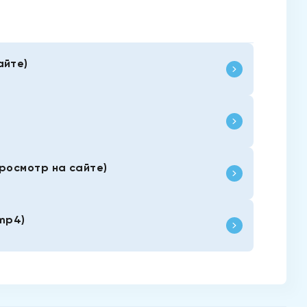
айте)
просмотр на сайте)
.mp4)