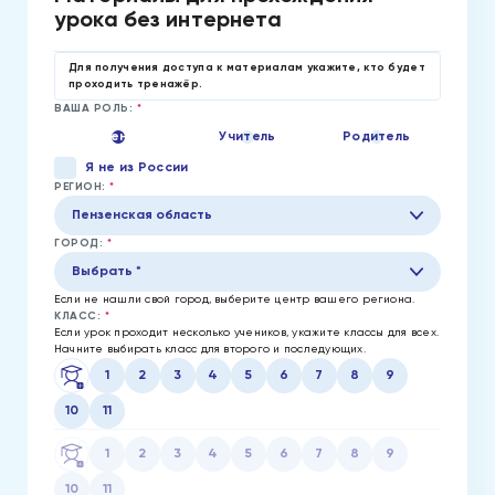
урока без интернета
Для получения доступа к материалам укажите, кто будет
проходить тренажёр.
ВАША РОЛЬ:
*
Ученик
Учитель
Родитель
Я не из России
РЕГИОН:
*
Пензенская область
ГОРОД:
*
Выбрать *
Если не нашли свой город, выберите центр вашего региона.
КЛАСС:
*
Если урок проходит несколько учеников, укажите классы для всех.
Начните выбирать класс для второго и последующих.
1
2
3
4
5
6
7
8
9
10
11
1
2
3
4
5
6
7
8
9
10
11